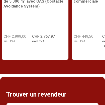
de 5 000 m² avec OAS (Obstacle
commerciale
Avoidance System)
CHF 2.999,00
CHF 2.767,97
CHF 449,50
C
incl. TVA
excl. TVA
incl. TVA
ex
Trouver un revendeur