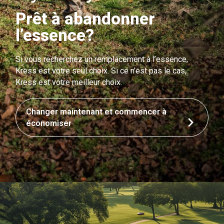
Prêt à abandonner
l’essence?
Si vous recherchez un remplacement à l’essence,
Kress est votre seul choix. Si ce n’est pas le cas,
Kress est votre meilleur choix.
Changer maintenant et commencer à
économiser