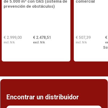
de 5.000 m² con OAS (sistema de
comercial
prevención de obstáculos)
€ 2.999,00
€ 2.478,51
€ 507,39
€
incl. IVA
excl. IVA
incl. IVA
ex
Só
Encontrar un distribuidor