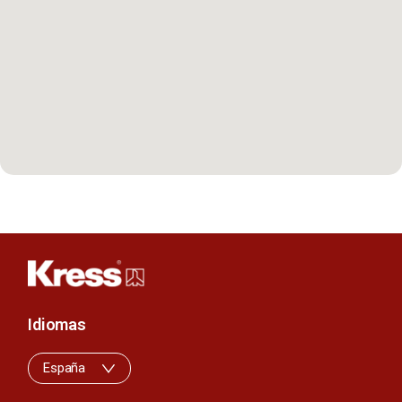
Idiomas
España