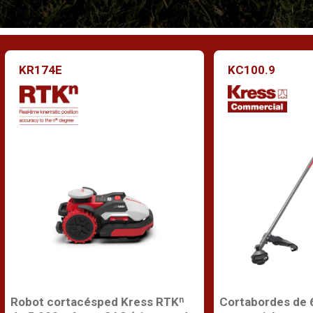
KR174E
KC100.9
Robot cortacésped Kress RTKⁿ
Cortabordes de 