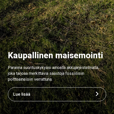
Kaupallinen maisemointi
Paranna suorituskykyäsi ainoalla akkujärjestelmällä,
joka tarjoaa merkittäviä säästöjä fossiilisiin
polttoaineisiin verrattuna.
Lue lisää