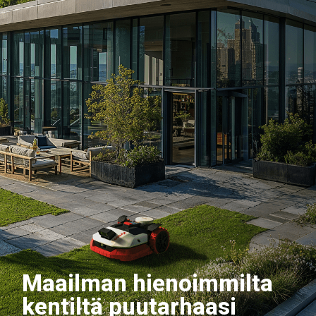
Maailman hienoimmilta
kentiltä puutarhaasi