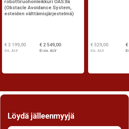
robottiruohonleikkuri OAS:llä
(Obstacle Avoidance System,
esteiden välttämisjärjestelmä)
€ 3 199,00
€ 2 549,00
€ 529,00
€
Sis. ALV
Ei sis. ALV
Sis. ALV
Ei
Löydä jälleenmyyjä