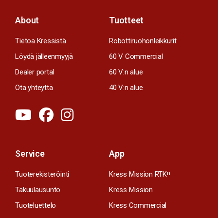
About
Tuotteet
Tietoa Kressistä
Robottiruohonleikkurit
Löydä jälleenmyyjä
60 V Commercial
Dealer portal
60 V:n alue
Ota yhteyttä
40 V:n alue
Service
App
Tuoterekisteröinti
Kress Mission RTK
n
Takuulausunto
Kress Mission
Tuoteluettelo
Kress Commercial