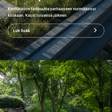
Kenttätason tarkkuutta parhaaseen nurmikkoosi
koskaan. Kausi toisensa jälkeen.
Lue lisää