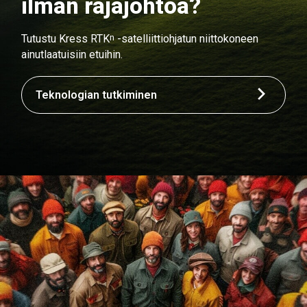
ilman rajajohtoa?
n
Tutustu Kress RTK
-satelliittiohjatun niittokoneen
ainutlaatuisiin etuihin.
Teknologian tutkiminen