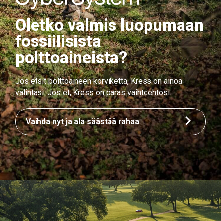
Oletko valmis luopumaan
fossiilisista
polttoaineista?
Jos etsit polttoaineen korviketta, Kress on ainoa
valintasi. Jos et, Kress on paras vaihtoehtosi.
Vaihda nyt ja ala säästää rahaa