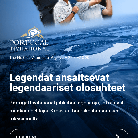
The Els Club Vilamoura, Algarve – 27.7.–2.8.2026
Legendat ansaitsevat
legendaariset olosuhteet
Portugal Invitational juhlistaa legendoja, jotka ovat
muokanneet lajia. Kress auttaa rakentamaan sen
tulevaisuutta.
Lue lisää