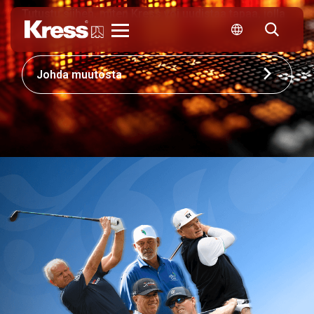
Tutustu siihen, miten Kress voi uudistaa tapaa, jolla
yrityksesi kilpailee.
Kress
Johda muutosta