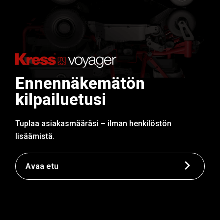
Ennennäkemätön
kilpailuetusi
Tuplaa asiakasmääräsi – ilman henkilöstön
lisäämistä.
Avaa etu