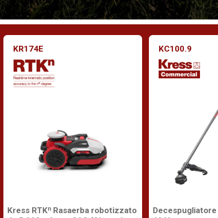
KR174E
KC100.9
Kress RTKⁿ Rasaerba robotizzato
Decespugliatore