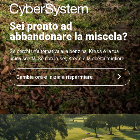
Sei pronto ad
abbandonare la miscela?
Se cerchi un’alternativa alla benzina, Kress è la tua
unica scelta. Se non lo sei, Kress è la scelta migliore.
Cambia ora e inizia a risparmiare