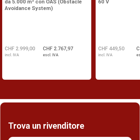
da 5.000 m² con OAS (Obstacle
60 V
Avoidance System)
CHF 2.999,00
CHF 2.767,97
CHF 449,50
C
incl. IVA
escl. IVA
incl. IVA
es
Trova un rivenditore