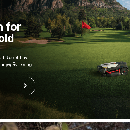
 for
old
edlikehold av
miljøpåvirkning.
g