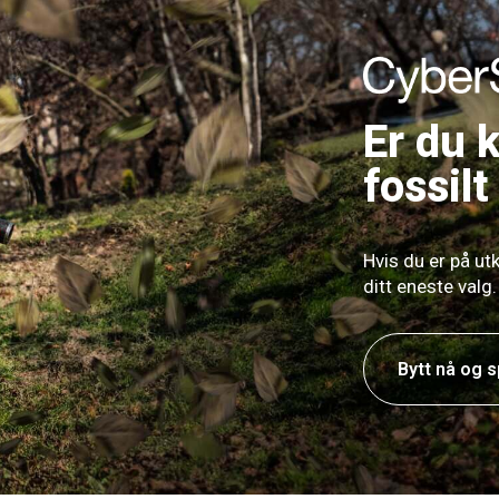
Er du k
fossilt
Hvis du er på utk
ditt eneste valg.
Bytt nå og 