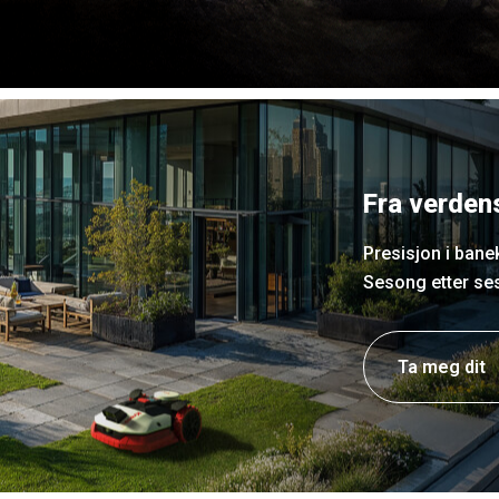
Fra verdens
Presisjon i bane
Sesong etter se
Ta meg dit