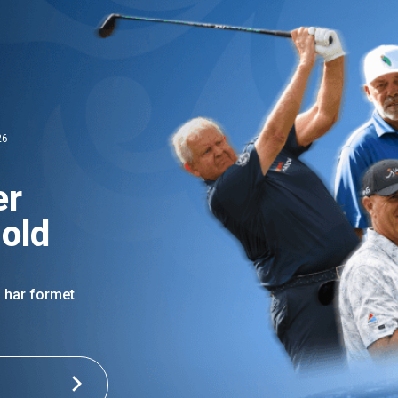
26
er
hold
m har formet