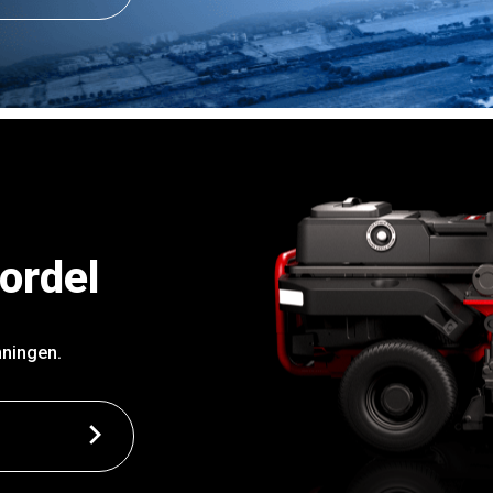
fordel
nningen.