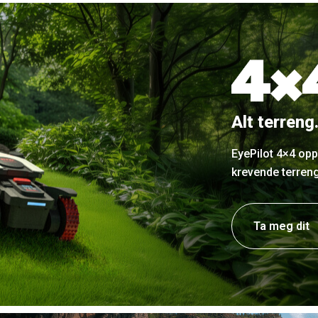
Alt terreng.
EyePilot 4×4 oppr
krevende terreng
Ta meg dit