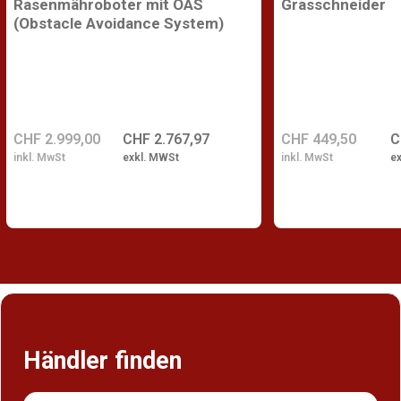
Rasenmähroboter mit OAS
Grasschneider
(Obstacle Avoidance System)
CHF 2.999,00
CHF 2.767,97
CHF 449,50
C
inkl. MwSt
exkl. MWSt
inkl. MwSt
e
Händler finden