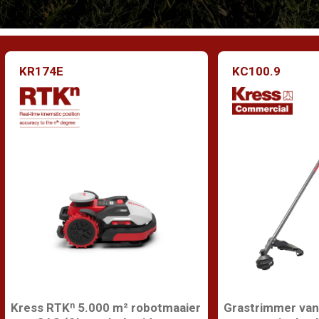
KR174E
KC100.9
Kress RTKⁿ 5.000 m² robotmaaier
Grastrimmer van