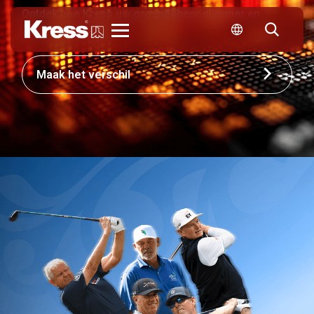
Ontdek hoe Kress uw groenbeheer slimmer en
efficiënter maakt.
Kress
Maak het verschil