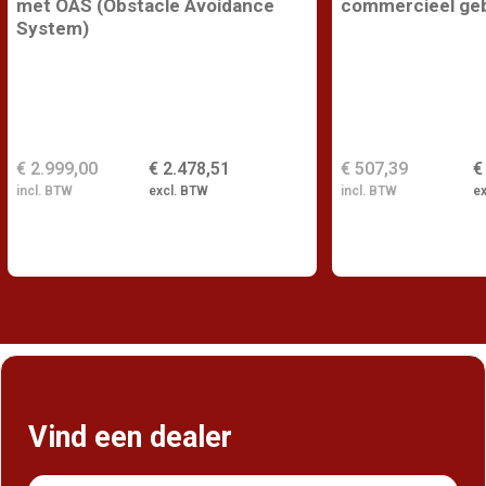
met OAS (Obstacle Avoidance
commercieel geb
System)
€ 2.999,00
€ 2.478,51
€ 507,39
€
incl. BTW
excl. BTW
incl. BTW
e
Vind een dealer