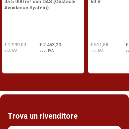
da 5.000 m² con OAS (Obstacle
60 V
Avoidance System)
€ 2.999,00
€ 2.458,20
€ 511,58
€
incl. IVA
escl. IVA
incl. IVA
es
Trova un rivenditore