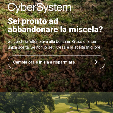
Sei pronto ad
abbandonare la miscela?
Se cerchi un’alternativa alla benzina, Kress è la tua
unica scelta. Se non lo sei, Kress è la scelta migliore.
Cambia ora e inizia a risparmiare