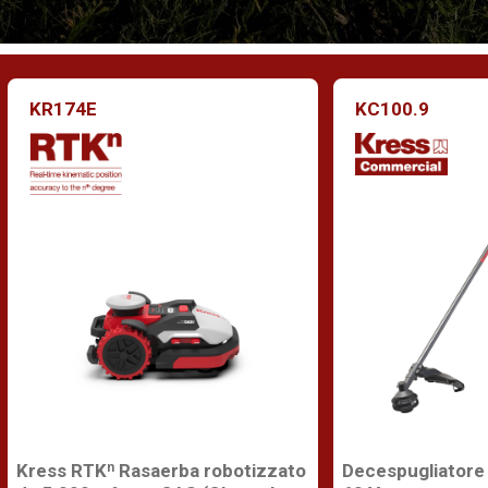
KR174E
KC100.9
Kress RTKⁿ Rasaerba robotizzato
Decespugliatore