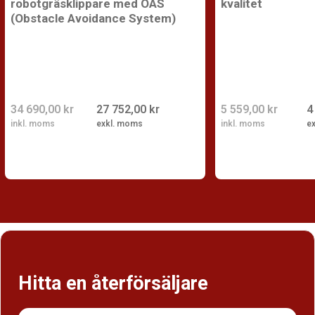
robotgräsklippare med OAS
kvalitet
(Obstacle Avoidance System)
34 690,00 kr
27 752,00 kr
5 559,00 kr
4
inkl. moms
exkl. moms
inkl. moms
e
Hitta en återförsäljare