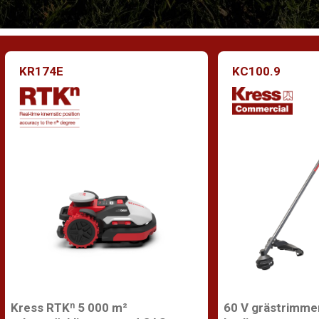
KR174E
KC100.9
Kress RTKⁿ 5 000 m²
60 V grästrimmer