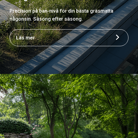
Precision på ban-nivå för din bästa gräsmatta
någonsin. Säsong efter säsong.
Läs mer