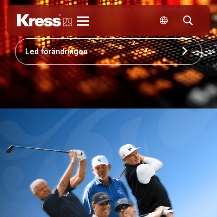
Upptäck hur Kress kan omforma hur ditt företag
konkurrerar.
Kress
Led förändringen