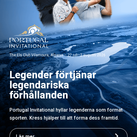
The Els Club Vilamoura, Algarve – 27 juli–2 augusti 2026
Legender förtjänar
legendariska
förhållanden
Portugal Invitational hyllar legenderna som format
sporten. Kress hjälper till att forma dess framtid.
Läs mer