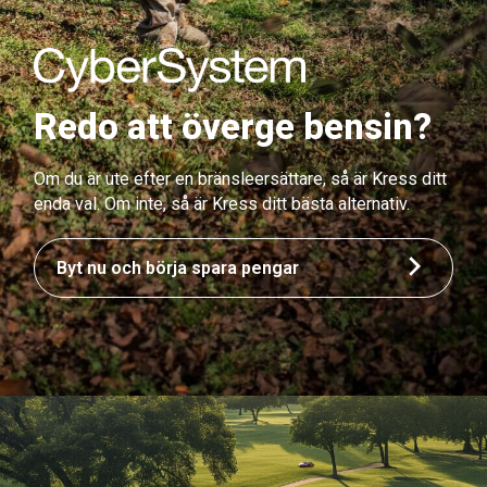
Redo att överge bensin?
Om du är ute efter en bränsleersättare, så är Kress ditt
enda val. Om inte, så är Kress ditt bästa alternativ.
Byt nu och börja spara pengar