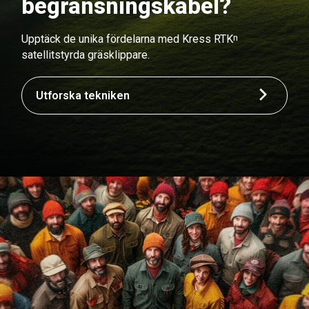
begränsningskabel?
n
Upptäck de unika fördelarna med Kress RTK
satellitstyrda gräsklippare.
Utforska tekniken