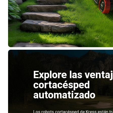
Explore las ventaj
cortacésped
automatizado
Los robots cortacésped de Kress están t