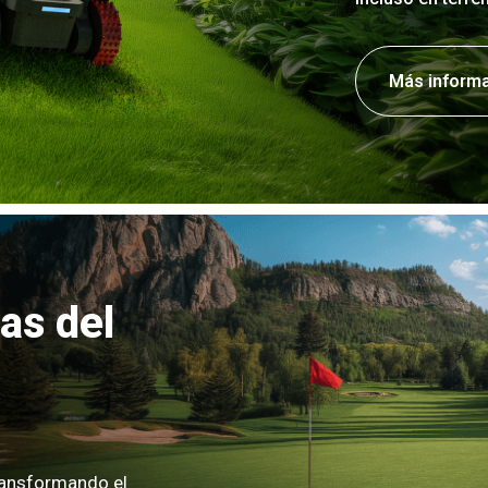
Más inform
as del
ransformando el