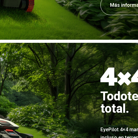
Más inform
Todote
total.
EyePilot 4×4 man
incluso en terre