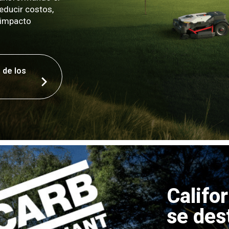
educir costos,
l impacto
 de los
Califo
se des