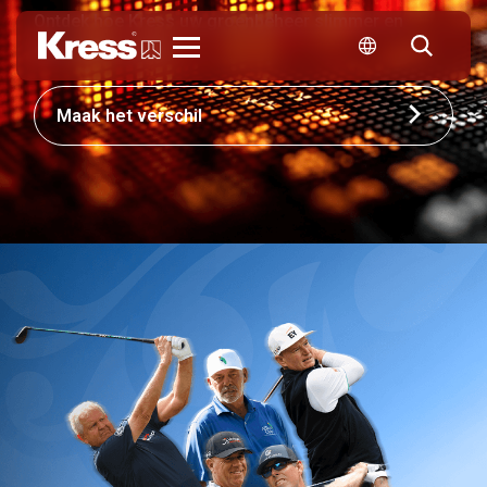
Ontdek hoe Kress uw groenbeheer slimmer en
efficiënter maakt.
Kress
Maak het verschil