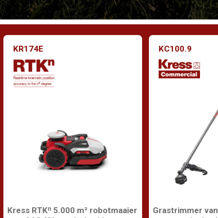
KR174E
KC100.9
Kress RTKⁿ 5.000 m² robotmaaier
Grastrimmer van