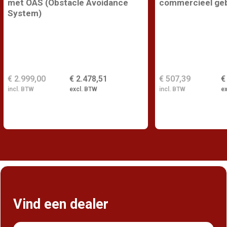
met OAS (Obstacle Avoidance
commercieel geb
System)
€ 2.999,00
€ 2.478,51
€ 507,39
€
incl. BTW
excl. BTW
incl. BTW
e
Vind een dealer