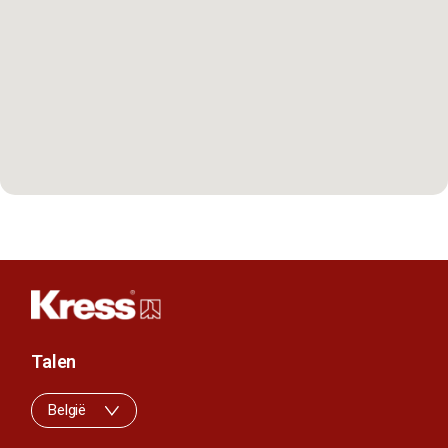
Talen
België