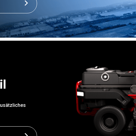
il
zusätzliches