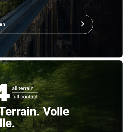
ren
Terrain. Volle
le.