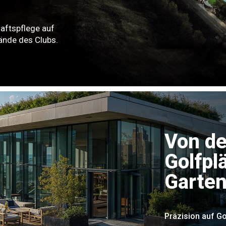
haftspflege auf
ände des Clubs.
Von de
Golfpl
Garte
Präzision auf Go