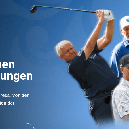
nen
gungen
 Kress. Von den
ion der