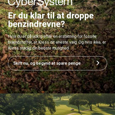
Er du klar til at droppe
benzindrevne?
Hvis du er på udkig efter en erstatning for fossile
brændstoffer, er Kress dit eneste valg. Og hvis ikke, er
Kress stadig din bedste mulighed.
Skift nu, og begynd at spare penge