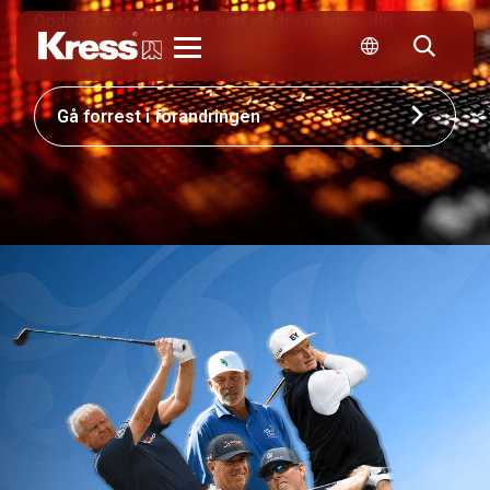
Opdag, hvordan Kress kan ændre måden, din
virksomhed konkurrerer på.
Kress
Gå forrest i forandringen