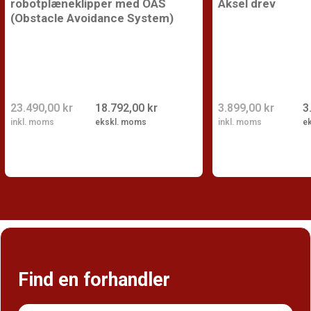
robotplæneklipper med OAS
Aksel drev
(Obstacle Avoidance System)
23.490,00 kr
18.792,00 kr
3.899,00 kr
3
inkl. moms
ekskl. moms
inkl. moms
e
Find en forhandler