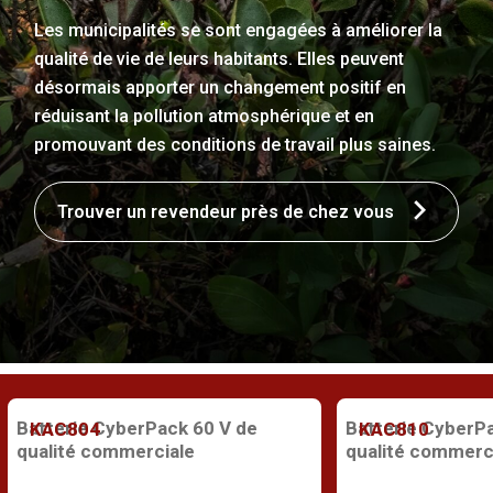
Les municipalités se sont engagées à améliorer la
qualité de vie de leurs habitants. Elles peuvent
désormais apporter un changement positif en
réduisant la pollution atmosphérique et en
promouvant des conditions de travail plus saines.
Trouver un revendeur près de chez vous
Batterie CyberPack 60 V de
Batterie CyberP
KAC804
KAC810
qualité commerciale
qualité commerc