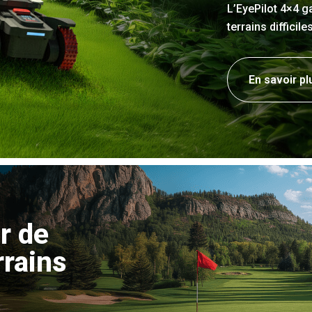
L’EyePilot 4×4 g
terrains difficil
En savoir pl
r de
rrains