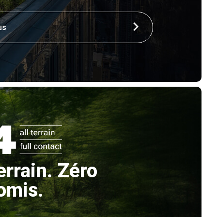
us
errain. Zéro
omis.