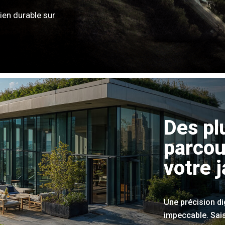
ien durable sur
Des pl
parcou
votre j
Une précision d
impeccable. Sai