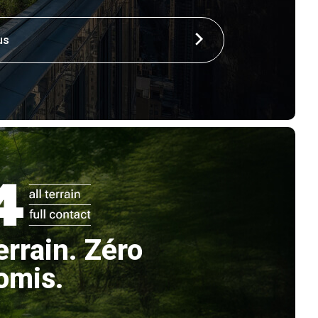
us
errain. Zéro
omis.