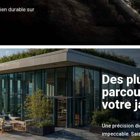
ien durable sur
Des pl
parcou
votre j
Une précision d
impeccable. Sai