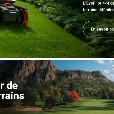
L’EyePilot 4×4 g
terrains difficil
En savoir pl
r de
rrains