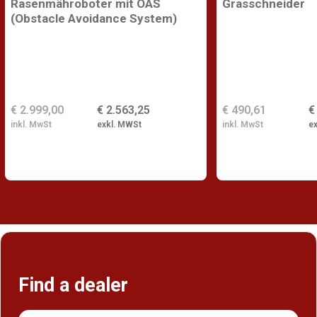
Rasenmähroboter mit OAS
Grasschneider
(Obstacle Avoidance System)
€ 2.999,00
€ 2.563,25
€ 490,61
€
inkl. MwSt
exkl. MWSt
inkl. MwSt
e
Find a dealer