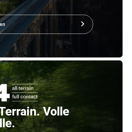
ren
Terrain. Volle
le.