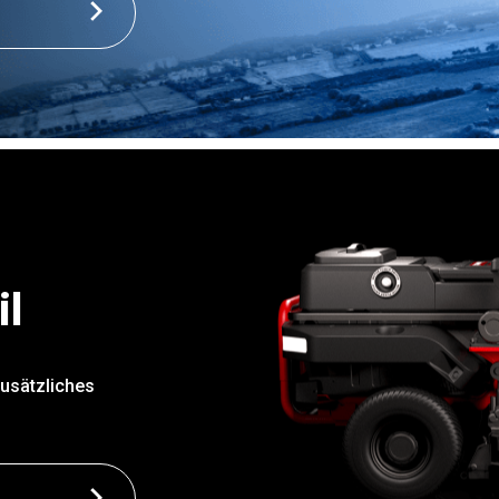
il
zusätzliches