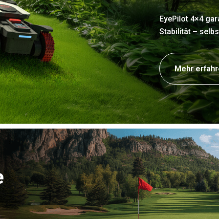
EyePilot 4×4 gar
Stabilität – sel
Mehr erfah
e