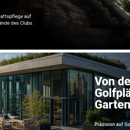
haftspflege auf
ände des Clubs.
Von de
Golfpl
Garte
Präzision auf Go