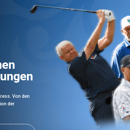
nen
gungen
 Kress. Von den
ion der