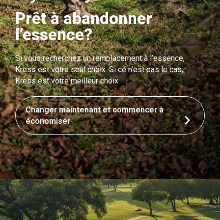
Prêt à abandonner
l’essence?
Si vous recherchez un remplacement à l’essence,
Kress est votre seul choix. Si ce n’est pas le cas,
Kress est votre meilleur choix.
Changer maintenant et commencer à
économiser