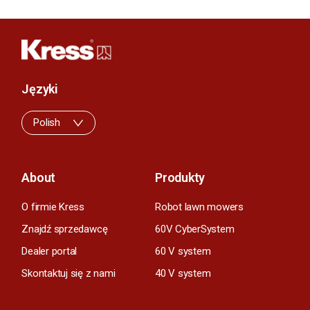
Języki
Polish
About
Produkty
O firmie Kress
Robot lawn mowers
Znajdź sprzedawcę
60V CyberSystem
Dealer portal
60 V system
Skontaktuj się z nami
40 V system