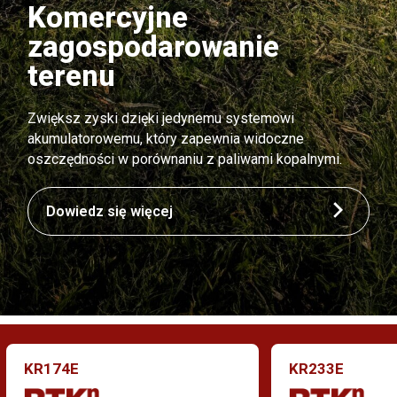
Komercyjne
zagospodarowanie
terenu
Zwiększ zyski dzięki jedynemu systemowi
akumulatorowemu, który zapewnia widoczne
oszczędności w porównaniu z paliwami kopalnymi.
Dowiedz się więcej
KR174E
KR233E