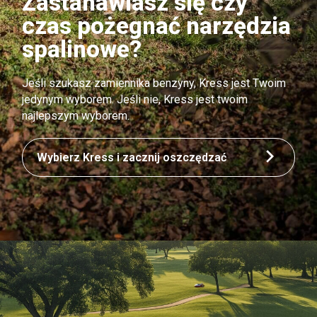
Zastanawiasz się czy
czas pożegnać narzędzia
spalinowe?
Jeśli szukasz zamiennika benzyny, Kress jest Twoim
jedynym wyborem. Jeśli nie, Kress jest twoim
najlepszym wyborem.
Wybierz Kress i zacznij oszczędzać