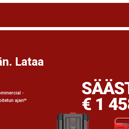
n. Lataa
SÄÄS
ommercial -
€ 1 45
itetun ajan!*