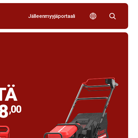
Jälleenmyyjäportaali
TÄ
8
,00