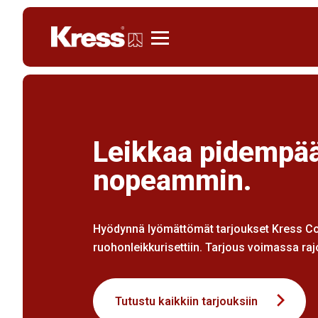
Kress
Leikkaa pidempää
nopeammin.
Hyödynnä lyömättömät tarjoukset Kress C
ruohonleikkurisettiin. Tarjous voimassa rajo
Tutustu kaikkiin tarjouksiin