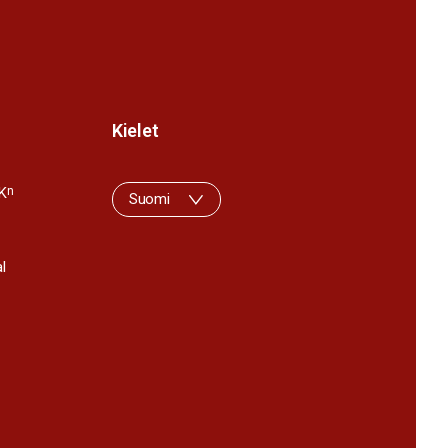
Kielet
K
n
Suomi
l