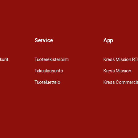
Service
App
kurit
Tuoterekisteröinti
Kress Mission RT
Takuulausunto
Kress Mission
Tuoteluettelo
Kress Commercia