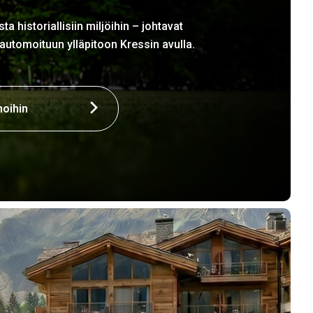
sta historiallisiin miljöihin – johtavat
t automoituun ylläpitoon Kressin avulla.
noihin