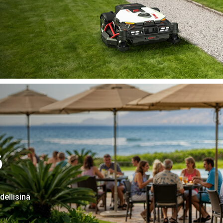
ö
dellisinä