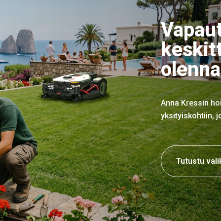
Vapaut
keski
olenna
Anna Kressin hoit
yksityiskohtiin,
Tutustu val