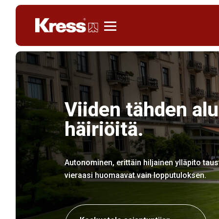
Kress
Viiden tähden alu
häiriöitä.
Autonominen, erittäin hiljainen ylläpito taust
vieraasi huomaavat vain lopputuloksen.