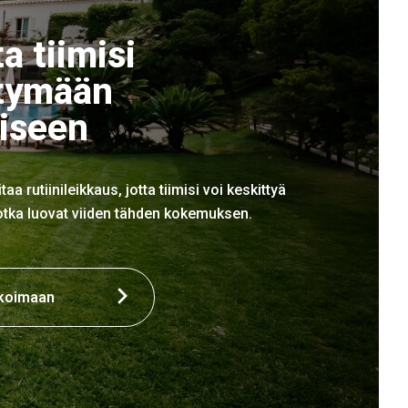
a tiimisi
ttymään
iseen
aa rutiinileikkaus, jotta tiimisi voi keskittyä
 jotka luovat viiden tähden kokemuksen.
ikoimaan