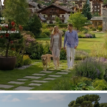
t
ssa
hellä
apaa-ajasta