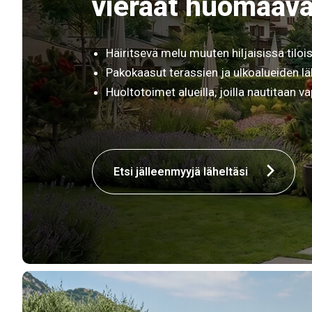
vieraat huomaava
Häiritsevä melu muuten hiljaisissa tiloi
Pakokaasut terassien ja ulkoalueiden lä
Huoltotoimet alueilla, joilla nautitaan v
Etsi jälleenmyyjä läheltäsi