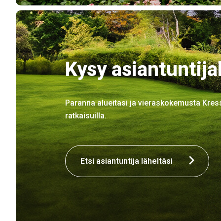
Kysy asiantuntija
Paranna alueitasi ja vieraskokemusta Kres
ratkaisuilla.
Etsi asiantuntija läheltäsi