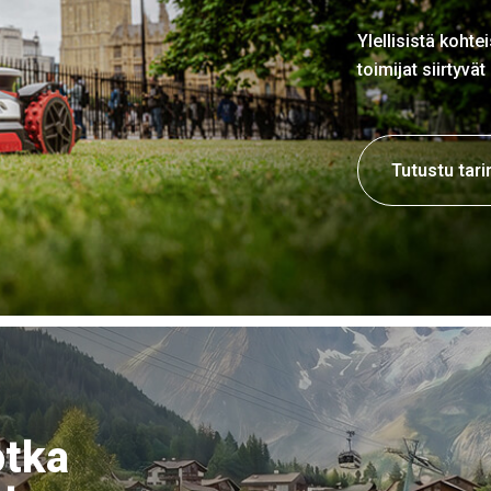
Ylellisistä kohtei
toimijat siirtyvä
Tutustu tari
otka