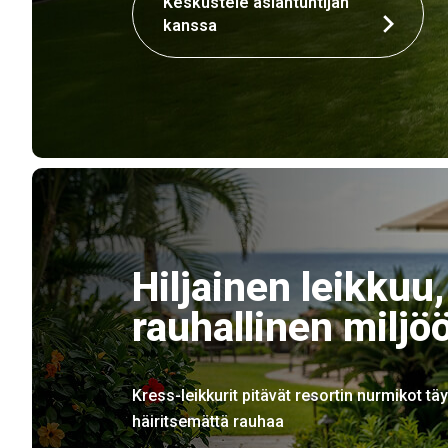
Keskustele asiantuntijan
kanssa
Hiljainen leikkuu,
rauhallinen miljö
Kress-leikkurit pitävät resortin nurmikot täy
häiritsemättä rauhaa