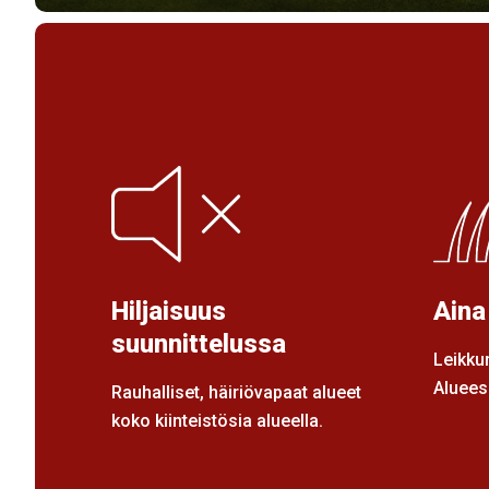
Hiljaisuus
Aina
suunnittelussa
Leikkur
Alueesi
Rauhalliset, häiriövapaat alueet
koko kiinteistösia alueella.