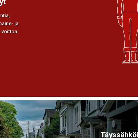
yt
ntia,
oaine- ja
 voittoa.
Täyssähköi