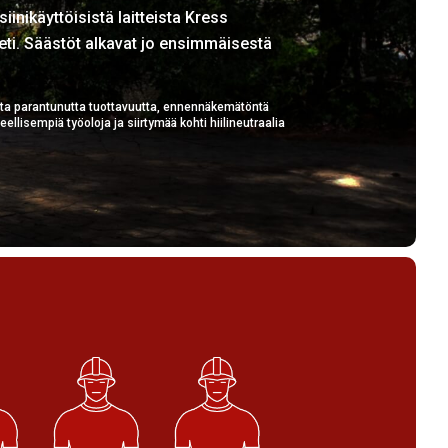
iinikäyttöisistä laitteista Kress
ti. Säästöt alkavat jo ensimmäisestä
a parantunutta tuottavuutta, ennennäkemätöntä
ellisempiä työoloja ja siirtymää kohti hiilineutraalia