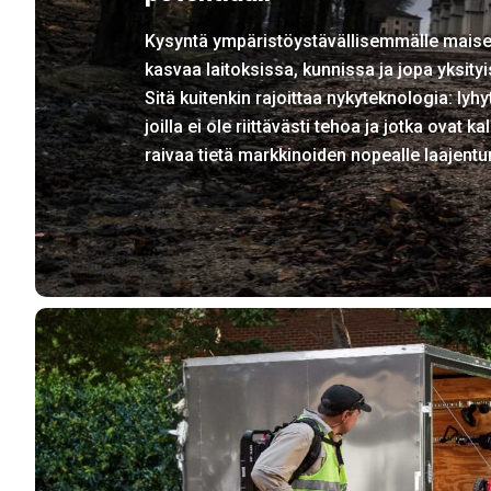
Kysyntä ympäristöystävällisemmälle maise
kasvaa laitoksissa, kunnissa ja jopa yksity
Sitä kuitenkin rajoittaa nykyteknologia: lyhy
joilla ei ole riittävästi tehoa ja jotka ovat kal
raivaa tietä markkinoiden nopealle laajentu