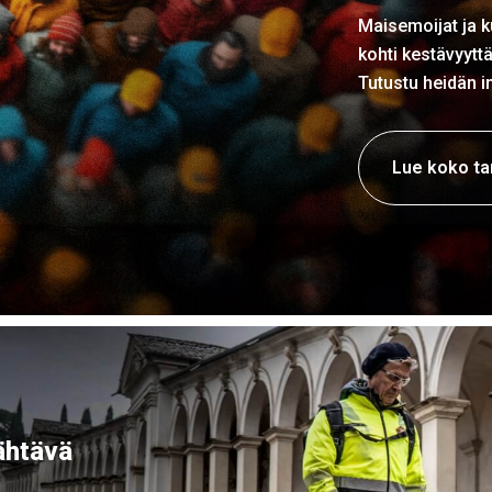
Maisemoijat ja 
kohti kestävyytt
Tutustu heidän in
Lue koko ta
jähtävä