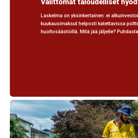
Välittömät taloudelliset hyöd
Laskelma on yksinkertainen: ei alkuinvestoi
kuukausimaksut helposti katettavissa poltt
huoltosäästöillä. Mitä jää jäljelle? Puhdasta