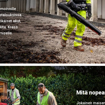
moinnille
istalouksissa.
tikäiset akut,
liita. Kress
miselle.
Mitä nopea
Jokainen maisema