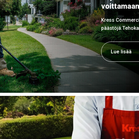
voittamaan
Kress Commercia
päästöjä.Tehokas 
Lue lisää