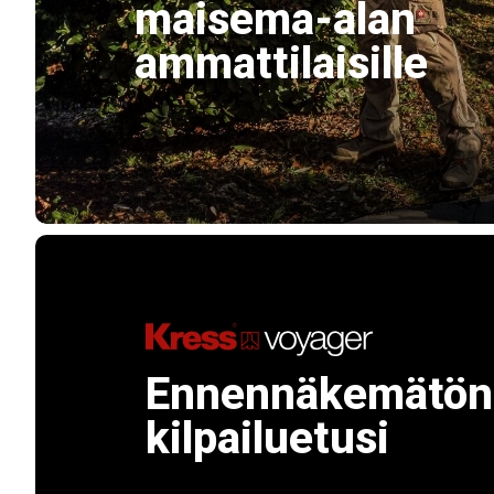
maisema-alan
ammattilaisille
Ennennäkemätön
kilpailuetusi