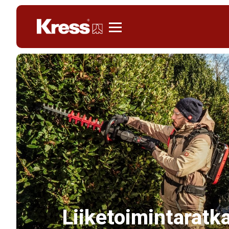
Kress
Liiketoimintaratk