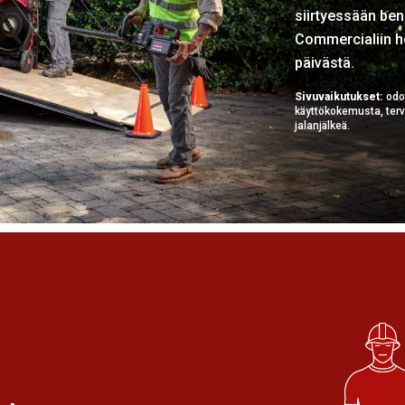
siirtyessään bens
Commercialiin he
päivästä.
Sivuvaikutukset:
odot
käyttökokemusta, terve
jalanjälkeä.