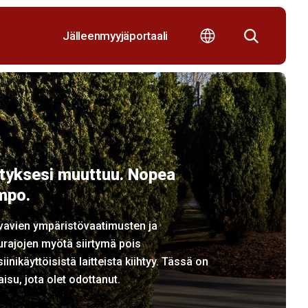
Jälleenmyyjäportaali
ityksesi muuttuu. Nopea
mpo.
vavien ympäristövaatimusten ja
rajojen myötä siirtymä pois
iinikäyttöisistä laitteista kiihtyy. Tässä on
aisu, jota olet odottanut.