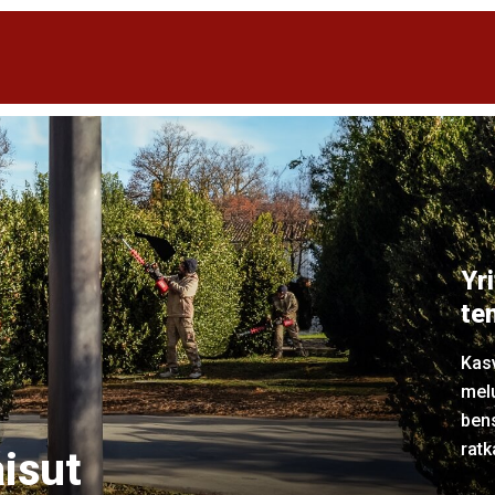
Yr
te
Kas
melu
bens
ratk
aisut