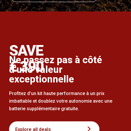
SAVE
Ne passez pas à côté
€ 390
d'une valeur
exceptionnelle
Profitez d'un kit haute performance à un prix
imbattable et doublez votre autonomie avec une
batterie supplémentaire gratuite.
Explore all deals