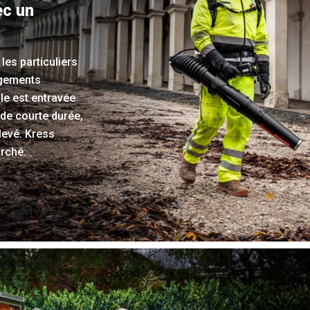
ec un
les particuliers
agements
le est entravée
 de courte durée,
levé. Kress
arché.