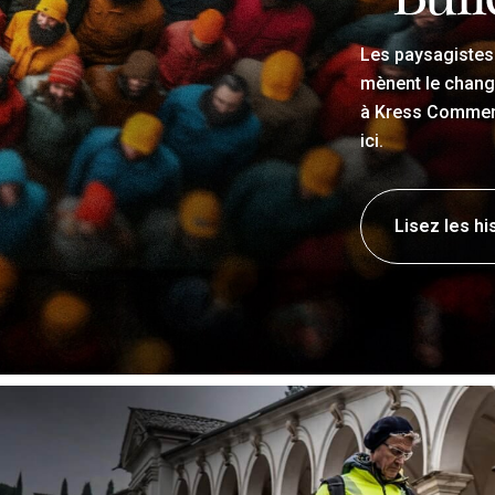
Les paysagistes 
mènent le change
à Kress Commerc
ici.
Lisez les h