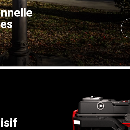
onnelle
tes
isif