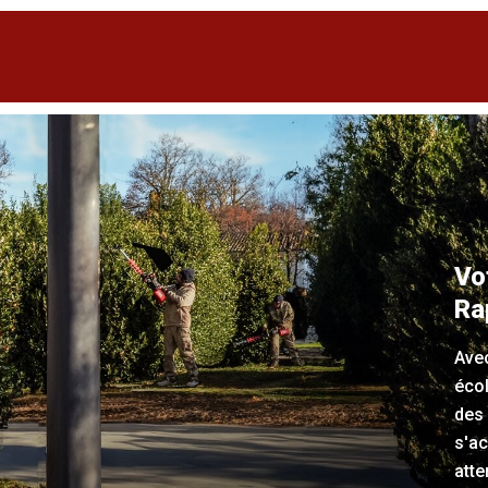
Vo
Ra
Ave
écol
des
s'ac
atte