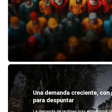
Una demanda creciente, con 
para despuntar
La demanda de jardines más ecológicos cr