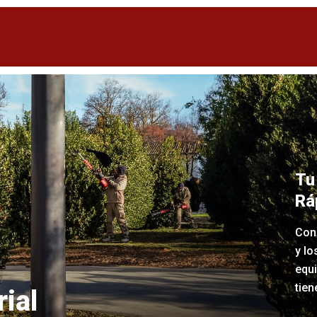
Tu
Rá
Con
y lo
equi
tien
ial