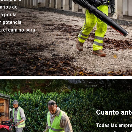
tarios de
a por la
n potencia
na el camino para
Cuanto ant
Todas las empre