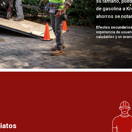
su tamaño, puede
de gasolina a K
ahorros se notan
Efectos secundarios
experiencia de usuari
saludables y un avanc
iatos