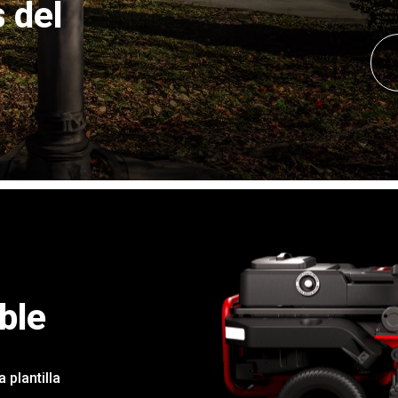
 del
ble
 plantilla