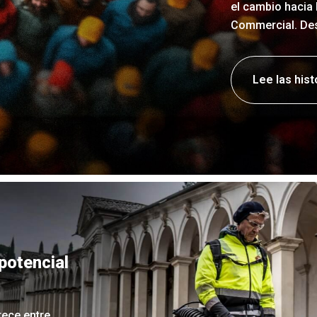
el cambio hacia 
Commercial. Des
Lee las his
potencial
ece entre