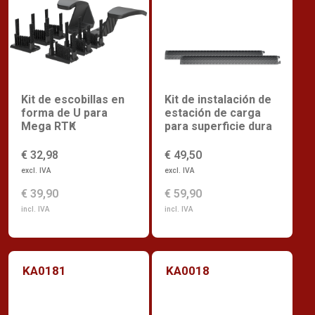
Kit de escobillas en
Kit de instalación de
forma de U para
estación de carga
Mega RTK
para superficie dura
n
€ 32,98
€ 49,50
excl. IVA
excl. IVA
€ 39,90
€ 59,90
incl. IVA
incl. IVA
KA0181
KA0018