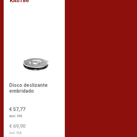
KA0186
Disco deslizante
embridado
€ 57,77
excl. IVA
€ 69,90
incl. IVA