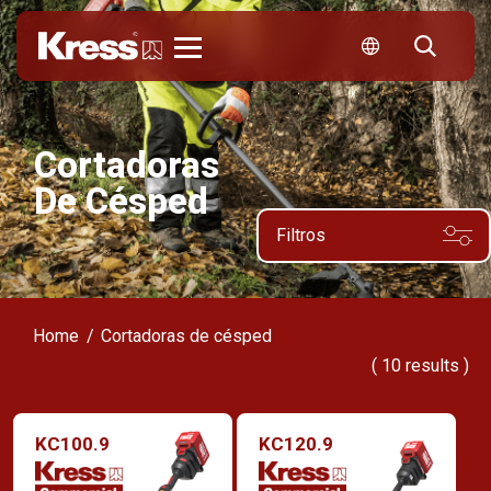
Kress
Cortadoras
De Césped
Filtros
Home
Cortadoras de césped
(
10
results )
KC100.9
KC120.9