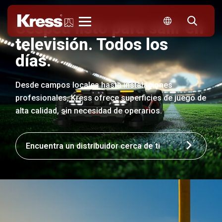
Césped listo para salir en
Kress
televisión. Todos los
días.
Desde campos locales hasta instalaciones
profesionales, Kress ofrece superficies de juego de
alta calidad, sin necesidad de operarios.
Encuentra un distribuidor cerca de ti