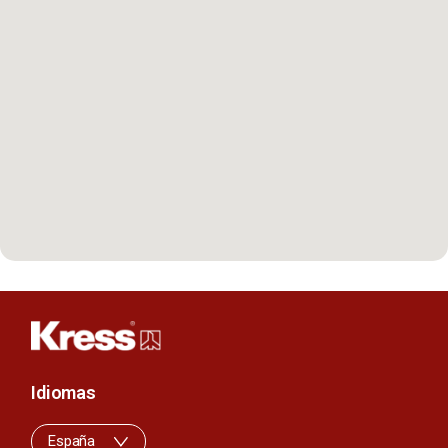
Idiomas
España