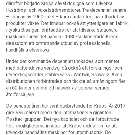
därefter började Kress såväl designa som tillverka
likströms- och växelströmsmotorer. Tre decennier senare
– i början av 1960-talet – kom nästa steg, när utbudet av
produkter växte. Det innebar också att ytterligare en fabrik,
i tyska Bisingen, driftsattes för att tillverka stationära
maskiner. Innan det hann bli 1980-tal lanserade Kress
dessutom ett omfattande utbud av professionella,
handhållna elverktyg.
Under det kommande decenniet utökades sortimentet
med batteridrivna verktyg, då också ett forsknings- och
utvecklingscenter etablerades i Wattwil, Schweiz. Även
distributionen förbättrades och täckte så småningom fler
än 60 länder genom ett nätverk av specialiserade
återförsäljare.
De senaste åren har varit banbrytande för Kress. År 2017
gick varumärket med i den internationella giganten
Positec-gruppen. Det nya kapitalet och de förbättrade
FoU-möjligheterna innebar att Kress gick all-in för att
utveckla handhållna maskiner för utomhusbruk. De