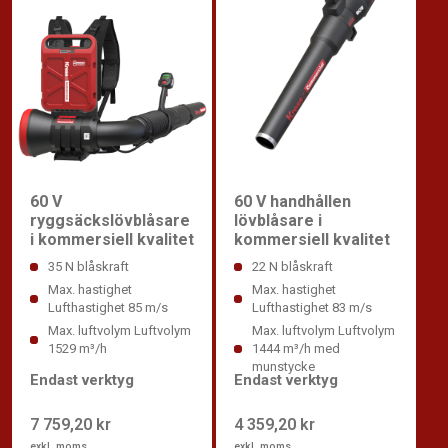
60 V
60 V handhållen
ryggsäckslövblåsare
lövblåsare i
i kommersiell kvalitet
kommersiell kvalitet
35 N blåskraft
22 N blåskraft
Max. hastighet
Max. hastighet
Lufthastighet 85 m/s
Lufthastighet 83 m/s
Max. luftvolym Luftvolym
Max. luftvolym Luftvolym
1529 m³/h
1444 m³/h med
munstycke
Endast verktyg
Endast verktyg
7 759,20 kr
4 359,20 kr
exkl. moms
exkl. moms