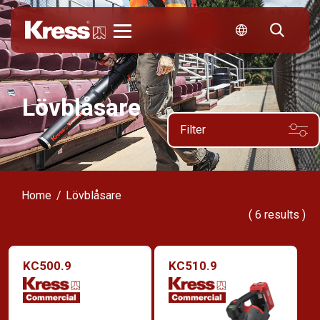
Kress
Lövblåsare
Filter
Home
Lövblåsare
(
6
results )
KC500.9
KC510.9