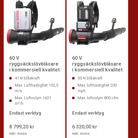
60 V
60 V
ryggsäckslövblåsare
ryggsäckslövblåsare
i kommersiell kvalitet
i kommersiell kvalitet
41 N blåskraft
30 N blåskraft
Max. Lufthastighet 102,5
Max. lufthastighet 200
m/s
mph
Max. Luftvolym 1631
Max. luftvolym 800 cfm
m³/h
Endast verktyg
Endast verktyg
8 799,20 kr
6 320,00 kr
exkl. moms
exkl. moms