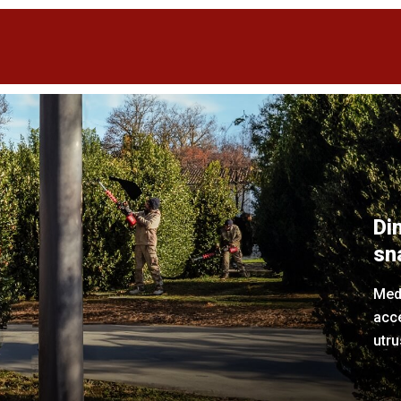
Di
sn
Med
acc
utru