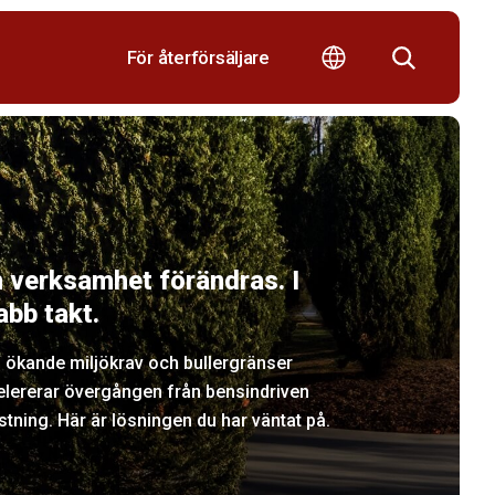
För återförsäljare
n verksamhet förändras. I
abb takt.
 ökande miljökrav och bullergränser
elererar övergången från bensindriven
stning. Här är lösningen du har väntat på.