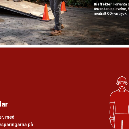
Bieffekter
: Förvänta 
användarupplevelse, h
neutralt CO
-avtryck.
2
lar
er, med
esparingarna på