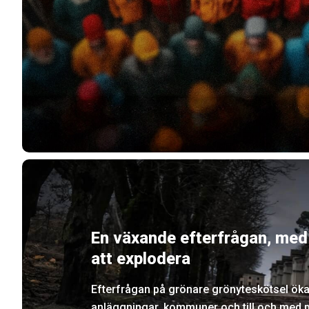
En växande efterfrågan, med 
att explodera
Efterfrågan på grönare grönyteskötsel ök
anläggningar, kommuner och till och med p