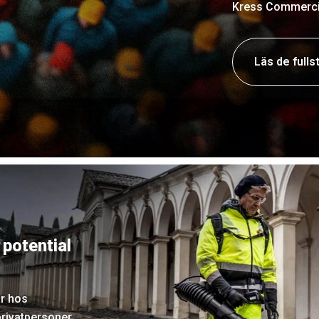
Kress Commercia
Läs de fulls
potential
ar hos
rivatpersoner.