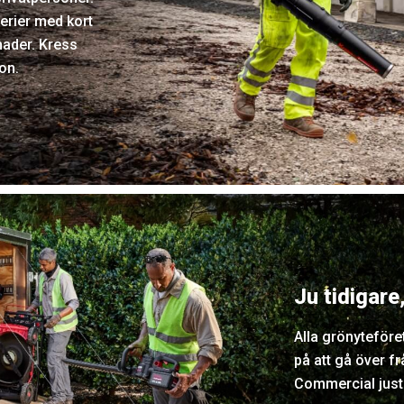
erier med kort
nader. Kress
on.
Ju tidigare
Alla grönyteföret
på att gå över fr
Commercial just 