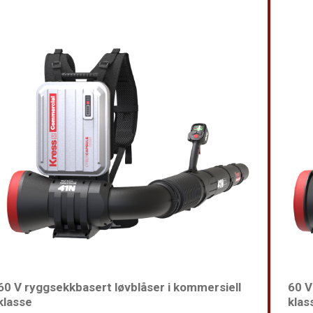
60 V ryggsekkbasert løvblåser i kommersiell
60 V
klasse
klas