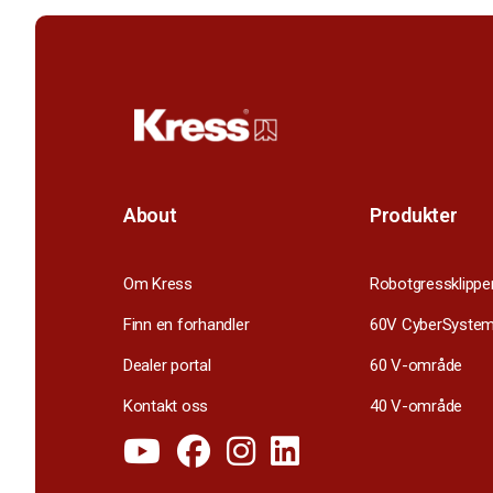
About
Produkter
Om Kress
Robotgressklippe
Finn en forhandler
60V CyberSyste
Dealer portal
60 V-område
Kontakt oss
40 V-område