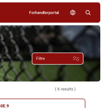
Forhandlerportal
Filtre
(
6
results )
0E.9