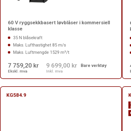
60 V ryggsekkbasert løvblåser i kommersiell
klasse
35 N blåsekraft
Maks. Lufthastighet 85 m/s
Maks. Luftmengde 1529 m³/t
7 759,20 kr
9 699,00 kr
Bare verktøy
Ekskl. mva
Inkl. mva
KG584.9