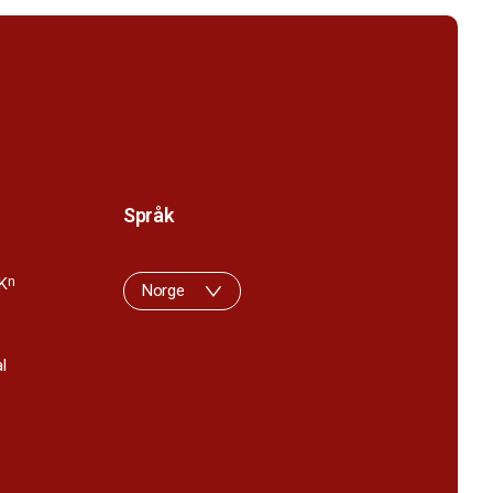
Språk
K
n
Norge
l