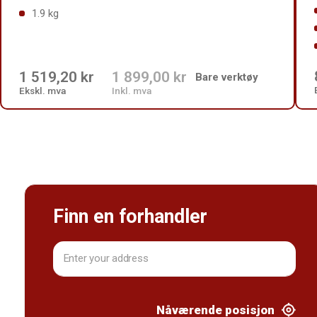
1.9 kg
1 519,20 kr
1 899,00 kr
Bare verktøy
Ekskl. mva
Inkl. mva
Finn en forhandler
Nåværende posisjon