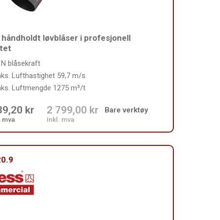
 håndholdt løvblåser i profesjonell
itet
 N blåsekraft
ks. Lufthastighet 59,7 m/s
ks. Luftmengde 1275 m³/t
39,20 kr
2 799,00 kr
Bare verktøy
. mva
Inkl. mva
0.9