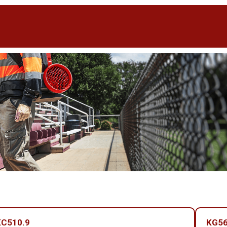
KC510.9
KG56