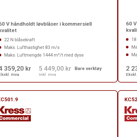
60 V
60 V håndholdt løvblåser i kommersiell
kval
kvalitet
18
22 N blåsekraft
Ma
Maks. Lufthastighet 83 m/s
Ma
Maks. Luftmengde 1444 m³/t med dyse
4 359,20 kr
5 449,00 kr
2 2
Bare verktøy
Ekskl. mva
Inkl. mva
Ekskl
KC501.9
KC52