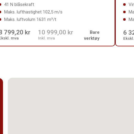
41 N blåsekraft
Vi
Maks. lufthastighet 102,5 m/s
Ma
Maks. luftvolum 1631 m³/t
Ma
8 799,20 kr
10 999,00 kr
6 3
Bare
Ekskl. mva
Inkl. mva
verktøy
Ekskl