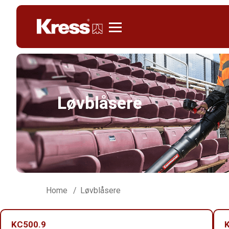
Kress
Løvblåsere
Home
Løvblåsere
KC500.9