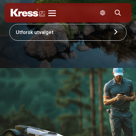
Finn ut hvordan Kress redefinerer gressvedlikehold
over hele verden.
Kress
Utforsk utvalget