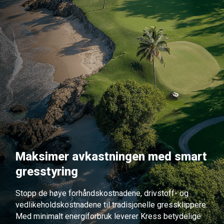
Maksimer avkastningen med smart
gresstyring
Stopp de høye forhåndskostnadene, drivstoff- og
vedlikeholdskostnadene til tradisjonelle gressklippere.
Med minimalt energiforbruk leverer Kress betydelige