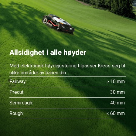
Allsidighet i alle høyder
Med elektronisk høydejustering tilpasser Kress seg til
ulike områder av banen din.
Fairway:
≥ 10 mm
Precut:
30 mm
Semirough:
40 mm
Rough:
≤ 60 mm