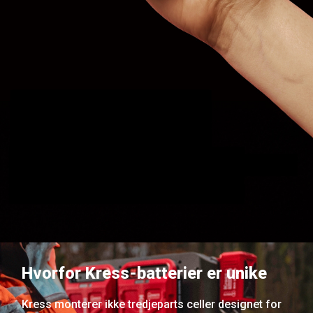
Hvorfor Kress-batterier er unike
Kress monterer ikke tredjeparts celler designet for