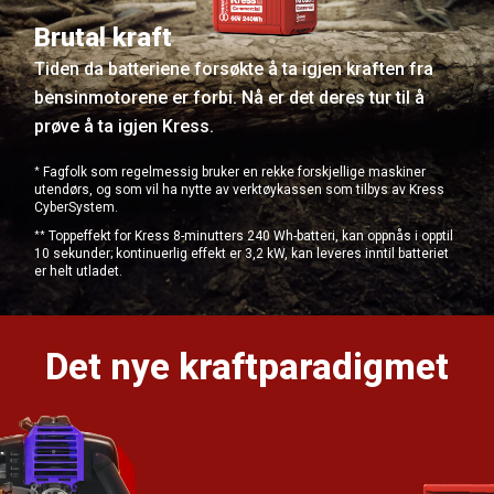
Brutal kraft
Tiden da batteriene forsøkte å ta igjen kraften fra
bensinmotorene er forbi. Nå er det deres tur til å
prøve å ta igjen Kress.
*
Fagfolk som regelmessig bruker en rekke forskjellige maskiner
utendørs, og som vil ha nytte av verktøykassen som tilbys av Kress
CyberSystem.
**
Toppeffekt for Kress 8-minutters 240 Wh-batteri, kan oppnås i opptil
10 sekunder; kontinuerlig effekt er 3,2 kW, kan leveres inntil batteriet
er helt utladet.
Det nye kraftparadigmet