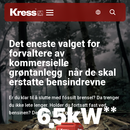
Kress
Det eneste valget for
forvaltere av
kommersielle
*
grøntanlegg
når de skal
erstatte bensindrevne
Er du klar til å slutte med fossilt brensel? Da trenger
du ikke lete lenger. Holder du fortsatt fast ved
bensinen? Det er på tide å gå videre.