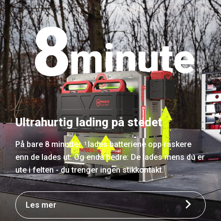
Ultrahurtig lading på stedet
På bare 8 minutter
lades batteriene opp raskere
1
enn de lades ut. Og enda bedre: De lades mens du er
ute i felten - du trenger ingen stikkontakt.
Les mer