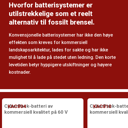
Hvorfor batterisystemer er
utilstrekkelige som et reelt
alternativ til fossilt brensel.
Konvensjonelle batterisystemer har ikke den høye
effekten som kreves for kommersiell
landskapsarkitektur, lades for sakte og har ikke
mulighet til å lade på stedet uten ledning. Den korte
levetiden betyr hyppigere utskiftninger og høyere
kostnader.
CyberPack-batteri av
CyberPack-batte
KAC804
KAC810
kommersiell kvalitet på 60 V
kommersiell kval