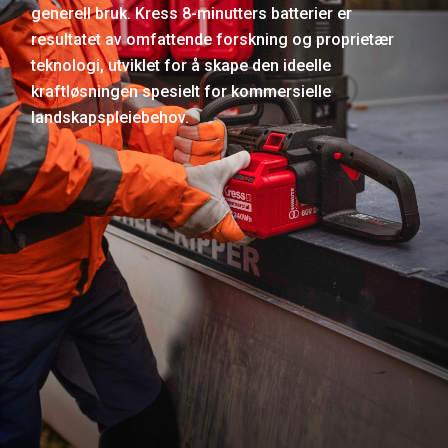
generell bruk. Kress 8-minutters batterier er
resultatet av omfattende forskning og proprietær
teknologi, utviklet for å skape den ideelle
kraftløsningen spesielt for kommersielle
landskapspleiebehov.