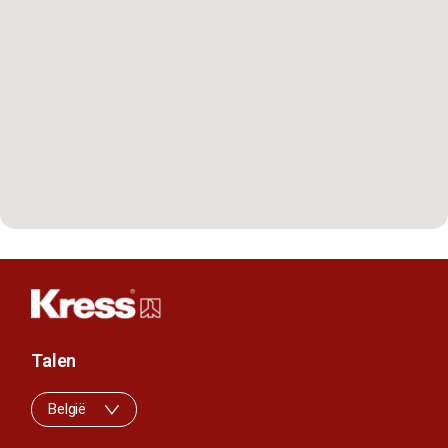
Talen
België