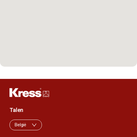
Talen
België