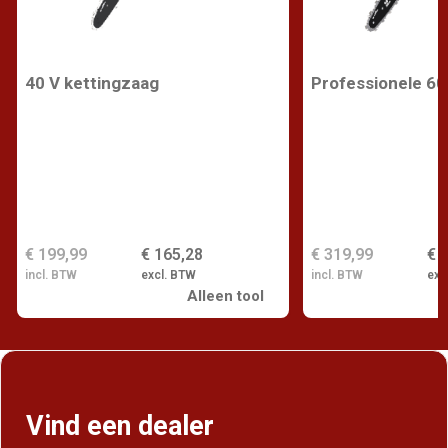
Professionele 60
40 V kettingzaag
€ 319,99
€ 
€ 199,99
€ 165,28
incl. BTW
exc
incl. BTW
excl. BTW
Alleen tool
Vind een dealer