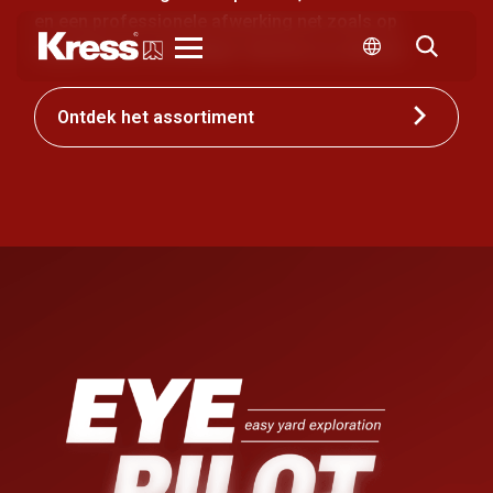
en een professionele afwerking net zoals op
topgolfbanen wereldwijd. Seizoen na seizoen.
Kress
Ontdek het assortiment