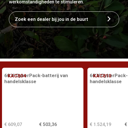
werkomstandigheden te stimuleren.
Zoek een dealer bij jou in de buurt
60 V CyberPack-batterij van
60 V CyberPack-b
KAC804
KAC810
handelsklasse
handelsklasse
€ 609,07
€ 503,36
€ 1.524,19
€