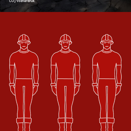
CO
-voetafdruk.
2