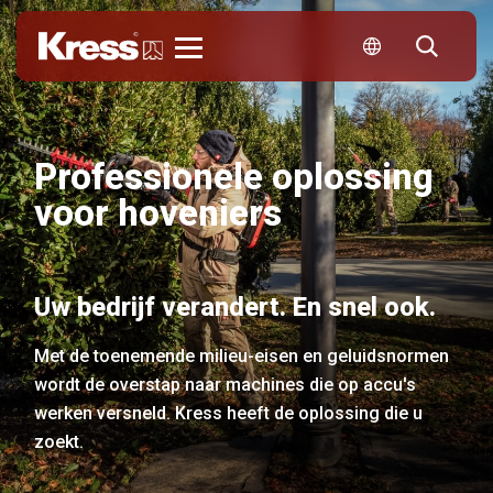
Kress
Professionele oplossing
voor hoveniers
Uw bedrijf verandert. En snel ook.
Met de toenemende milieu-eisen en geluidsnormen
wordt de overstap naar machines die op accu's
werken versneld. Kress heeft de oplossing die u
zoekt.