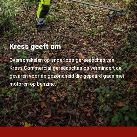
Kress geeft om
Overschakelen op snoerloos gereedschap van
Kress Commercial gereedschap op vermindert de
gevaren voor de gezondheid die gepaard gaan met
motoren op benzine.