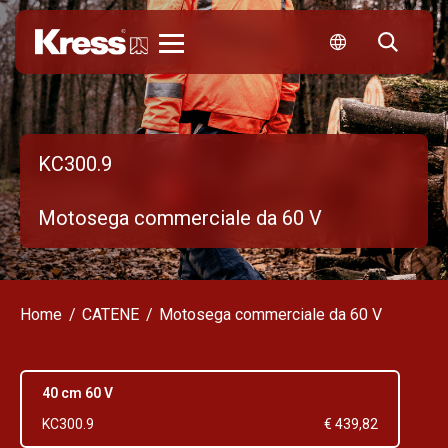
KRESS
KC300.9
Motosega commerciale da 60 V
Home
CATENE
Motosega commerciale da 60 V
40 cm 60 V
KC300.9
€ 439,82