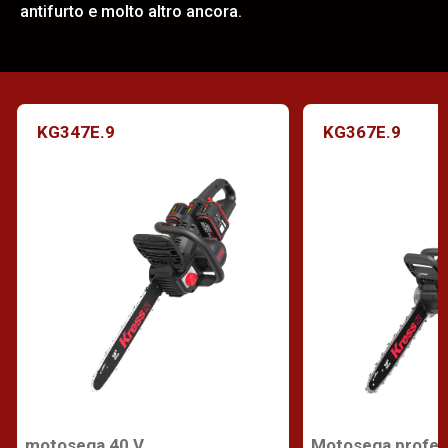
antifurto e molto altro ancora.
KG347E.9
KG367E.9
Motosega profess
motosega 40 V