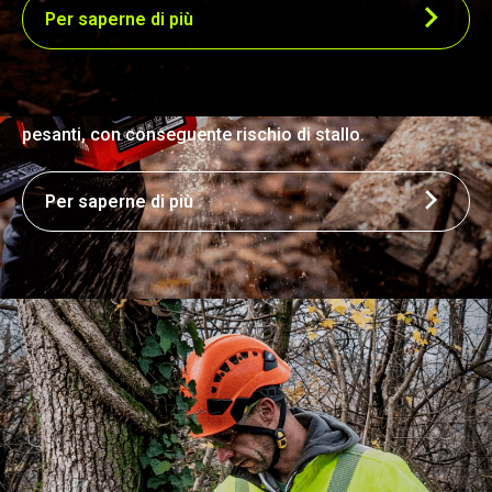
Per saperne di più
prestazioni costanti in presenza di carichi variabili,
senza il rischio di stallo. Al contrario, nelle motoseghe
con motore a 2 tempi di potenza simile, le prestazioni
possono diminuire significativamente sotto carichi
pesanti, con conseguente rischio di stallo.
Per saperne di più