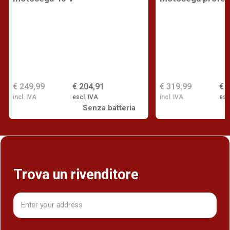
€ 319,99
€ 
€ 249,99
€ 204,91
incl. IVA
esc
incl. IVA
escl. IVA
Senza batteria
Trova un rivenditore