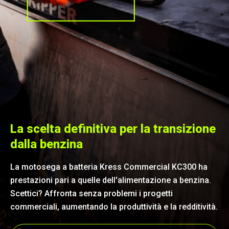
La scelta definitiva per la transizione
dalla benzina
La motosega a batteria Kress Commercial KC300 ha
prestazioni pari a quelle dell'alimentazione a benzina.
Scettici? Affronta senza problemi i progetti
Pronti per una potenza inarrestabile?
commerciali, aumentando la produttività e la redditività.
La motosega Kress offre un nuovo livello di