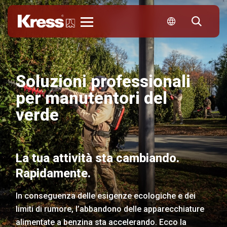
KRESS
Soluzioni professionali
per manutentori del
verde
La tua attività sta cambiando.
Rapidamente.
In conseguenza delle esigenze ecologiche e dei
limiti di rumore, l’abbandono delle apparecchiature
alimentate a benzina sta accelerando. Ecco la