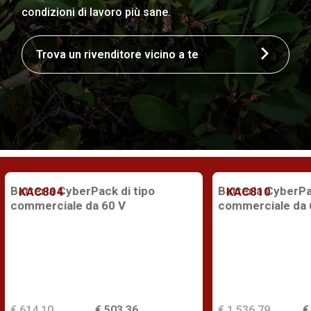
condizioni di lavoro più sane.
Trova un rivenditore vicino a te
Batteria CyberPack di tipo
Batteria CyberPa
KAC804
KAC810
commerciale da 60 V
commerciale da 
€ 614,10
€ 503,36
€ 1.536,79
€