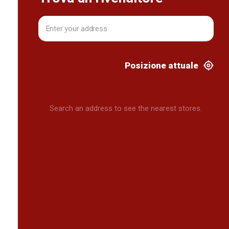
Posizione attuale
Search an address to see the nearest stores.