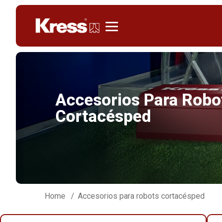
Kress
Accesorios Para Robo
Cortacésped
Home
Accesorios para robots cortacésped