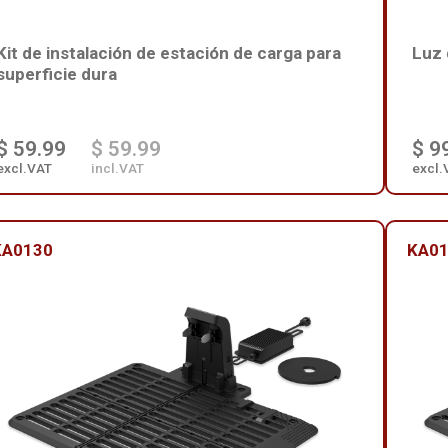
Kit de instalación de estación de carga para
Luz 
superficie dura
$ 59.99
$ 59.99
$ 9
excl.VAT
incl.VAT
excl.
KA0130
KA0