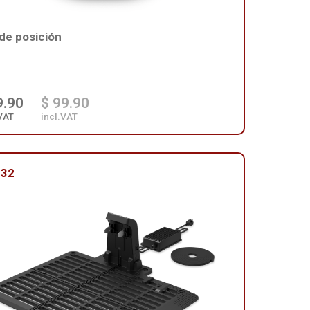
de posición
9.90
$ 99.90
VAT
incl.VAT
132