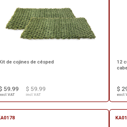
Kit de cojines de césped
12 c
cabe
$ 59.99
$ 59.99
$ 2
excl.VAT
incl.VAT
excl.
KA0178
KA0