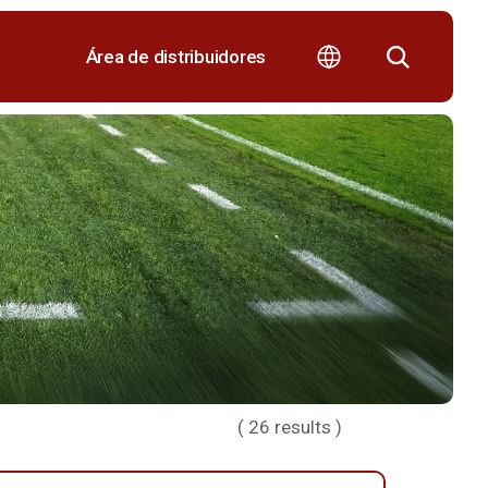
Área de distribuidores
(
26
results )