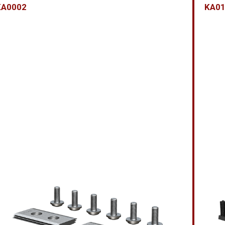
KA0002
KA0