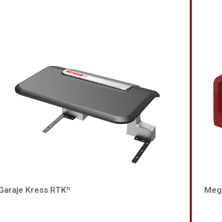
Garaje Kress RTKⁿ
Mega