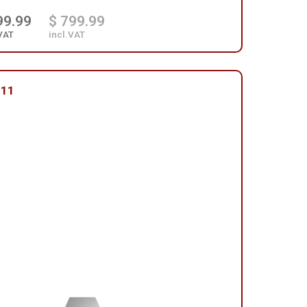
99.99
$ 799.99
VAT
incl.VAT
011