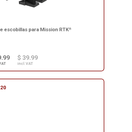
de escobillas para Mission RTKⁿ
9.99
$ 39.99
VAT
incl.VAT
120