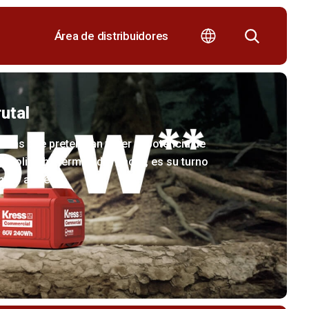
Área de distribuidores
utal
terías que pretendían tener la potencia de
asolina ha terminado. Ahora, es su turno
anzar a Kress.