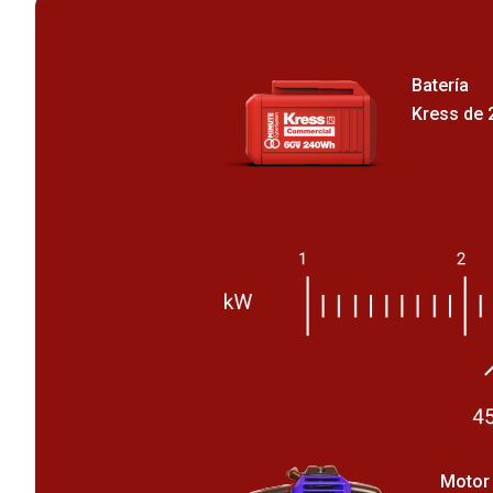
Batería
Kress de 
Motor