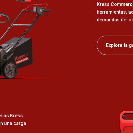
Kress Commercia
herramientas, ad
demandas de los
Explore la 
erías Kress
en una carga