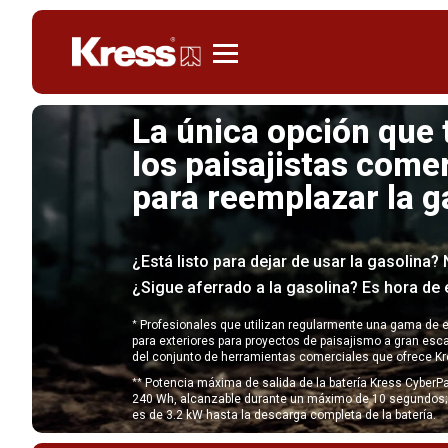
Kress
La única opción que 
los paisajistas come
para reemplazar la g
¿Está listo para dejar de usar la gasolina
¿Sigue aferrado a la gasolina? Es hora de 
*
Profesionales que utilizan regularmente una gama de e
para exteriores para proyectos de paisajismo a gran esca
del conjunto de herramientas comerciales que ofrece K
**
Potencia máxima de salida de la batería Kress CyberP
240 Wh, alcanzable durante un máximo de 10 segundos; 
es de 3.2 kW hasta la descarga completa de la batería.