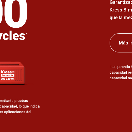
Garantizad
Kress 8-m
que la mez
Más i
La garantía 
2
capacidad res
capacidad no
 mediante pruebas
capacidad, lo que indica
las aplicaciones del