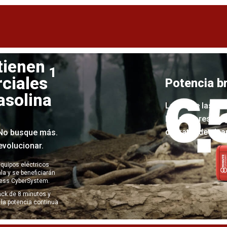
tienen
1
rciales
Potencia br
asolina
La era de las ba
los motores de g
de tratar de alc
? No busque más.
evolucionar.
quipos eléctricos
la y se beneficiarán
ress CyberSystem.
ack de 8 minutos y
la potencia continua