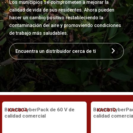
Los municipios se comprometen a mejorar la
calidad de vida de sus residentes. Ahora pueden
hacer un cambio positivo restableciendo la
contaminación del aire y promoviendo condiciones
de trabajo más saludables.
Encuentra un distribuidor cerca de ti
Batería CyberPack de 60 V de
Batería CyberPa
KAC804
KAC810
calidad comercial
calidad comercia