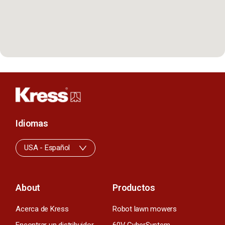
Idiomas
USA - Español
About
Productos
Acerca de Kress
Robot lawn mowers
Encontrar un distribuidor
60V CyberSystem