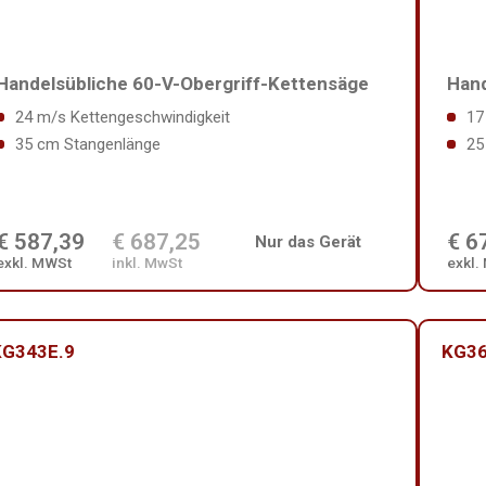
Handelsübliche 60-V-Obergriff-Kettensäge
Hand
24 m/s Kettengeschwindigkeit
17
35 cm Stangenlänge
25
€ 587,39
€ 687,25
€ 6
Nur das Gerät
exkl. MWSt
inkl. MwSt
exkl.
KG343E.9
KG36