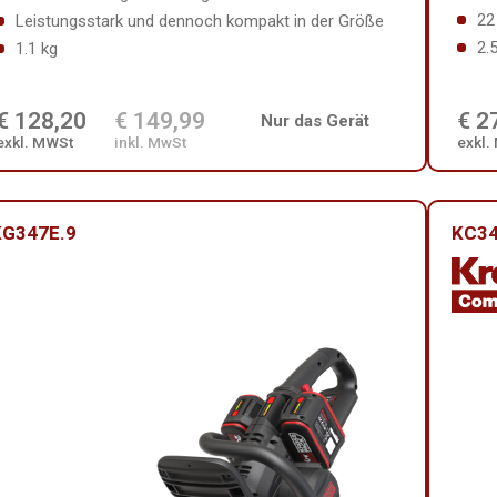
22
Leistungsstark und dennoch kompakt in der Größe
2.
1.1 kg
€ 128,20
€ 149,99
€ 2
Nur das Gerät
exkl. MWSt
inkl. MwSt
exkl.
KG347E.9
KC34