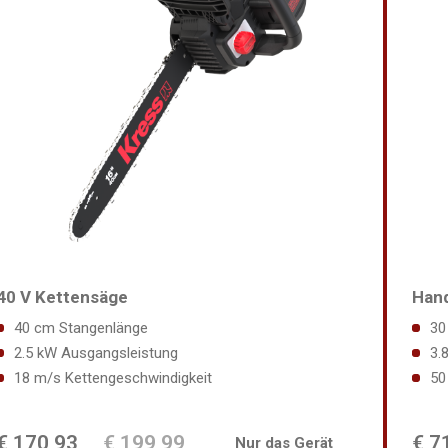
40 V Kettensäge
Hand
40 cm Stangenlänge
30
2.5 kW Ausgangsleistung
3.
18 m/s Kettengeschwindigkeit
50
€ 170,93
€ 199,99
€ 7
Nur das Gerät