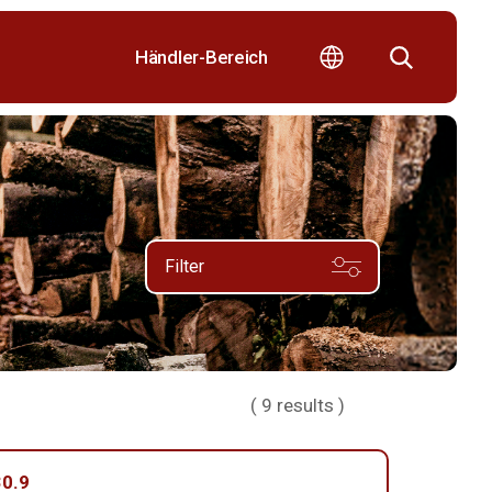
Händler-Bereich
Filter
(
9
results )
0.9