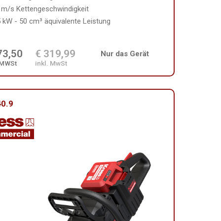
 m/s Kettengeschwindigkeit
5 kW - 50 cm³ äquivalente Leistung
73,50
€ 319,99
Nur das Gerät
 MWSt
inkl. MwSt
0.9