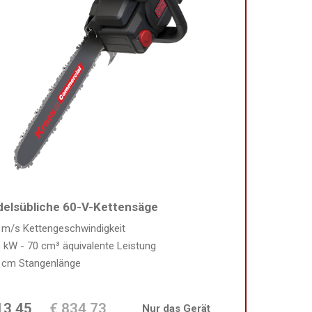
elsübliche 60-V-Kettensäge
 m/s Kettengeschwindigkeit
8 kW - 70 cm³ äquivalente Leistung
 cm Stangenlänge
13,45
€ 834,73
Nur das Gerät