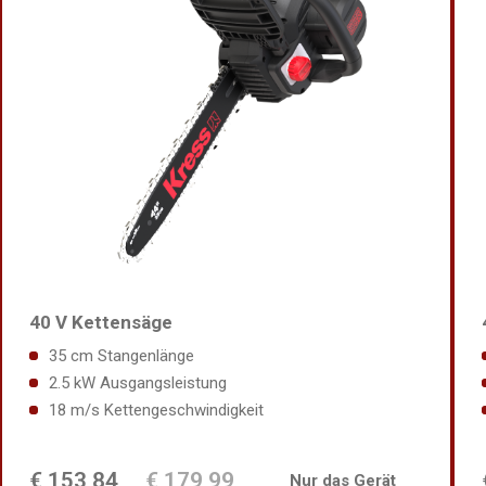
40 V Kettensäge
35 cm Stangenlänge
2.5 kW Ausgangsleistung
18 m/s Kettengeschwindigkeit
€ 153,84
€ 179,99
Nur das Gerät