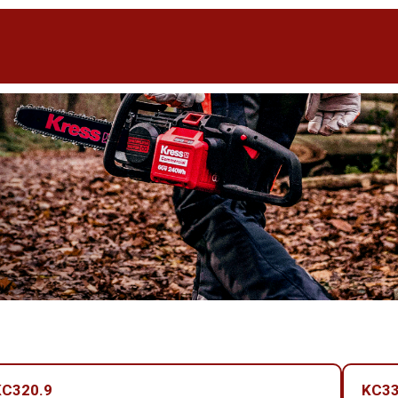
KC320.9
KC33