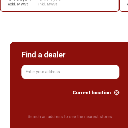
exkl. MWSt
inkl. MwSt
Find a dealer
Current location
Search an address to see the nearest stores.