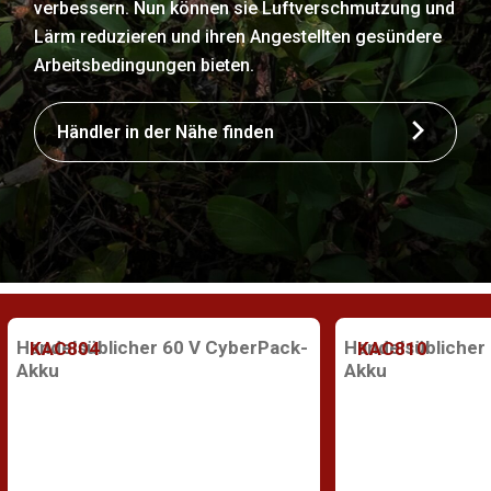
verbessern. Nun können sie Luftverschmutzung und
Lärm reduzieren und ihren Angestellten gesündere
Arbeitsbedingungen bieten.
Händler in der Nähe finden
Handelsüblicher 60 V CyberPack-
Handelsüblicher
KAC804
KAC810
Akku
Akku