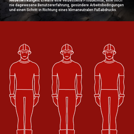
Nebenwirkungen
: Erwarte eine verbesserte Produktivität, eine noch
nie dagewesene Benutzererfahrung, gesündere Arbeitsbedingungen
und einen Schritt in Richtung eines klimaneutralen Fußabdrucks.