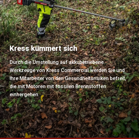
Kress kümmert sich
Durch die Umstellung auf akkubetriebene
Werkzeuge von Kress Commercial werden Sie und
Ihre Mitarbeiter von den Gesundheitsrisiken befreit,
die mit Motoren mit fossilen Brennstoffen
einhergehen.