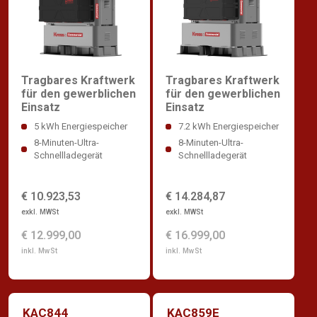
Tragbares Kraftwerk
Tragbares Kraftwerk
für den gewerblichen
für den gewerblichen
Einsatz
Einsatz
5 kWh Energiespeicher
7.2 kWh Energiespeicher
8-Minuten-Ultra-
8-Minuten-Ultra-
Schnellladegerät
Schnellladegerät
€ 10.923,53
€ 14.284,87
exkl. MWSt
exkl. MWSt
€ 12.999,00
€ 16.999,00
inkl. MwSt
inkl. MwSt
KAC844
KAC859E