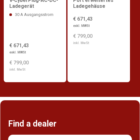
V-CyberPlug-AC-DC-
Port erweitertes
Ladegerät
Ladegehäuse
30 A Ausgangsstrom
€ 671,43
exkl. MWSt
€ 799,00
inkl. MwSt
€ 671,43
exkl. MWSt
€ 799,00
inkl. MwSt
Find a dealer